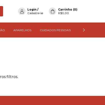
Login
/
Carrinho
(
0
)
Cadastre-se
R$0,00
ÇÃO
APARELHOS
CUIDADOS PESSOAIS
TODOS OS PROD
s filtros.