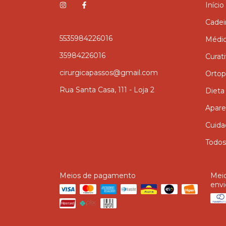
Início
Cadei
5535984226016
Médi
35984226016
Curat
cirurgicapassos@gmail.com
Ortop
Rua Santa Casa, 111 - Loja 2
Dieta
Apare
Cuida
Todos
Meios de pagamento
Mei
envi