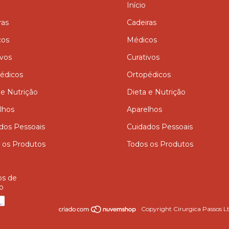
Início
ras
Cadeiras
cos
Médicos
ivos
Curativos
édicos
Ortopédicos
 e Nutrição
Dieta e Nutrição
lhos
Aparelhos
dos Pessoais
Cuidados Pessoais
 os Produtos
Todos os Produtos
os de
o
Copyright Cirurgica Passos Lt