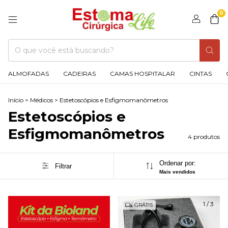
0
ALMOFADAS
CADEIRAS
CAMAS HOSPITALAR
CINTAS
Início
>
Médicos
>
Estetoscópios e Esfigmomanômetros
Estetoscópios e
Esfigmomanômetros
4 produtos
Ordenar por:
Filtrar
Mais vendidos
1
/
3
GRÁTIS