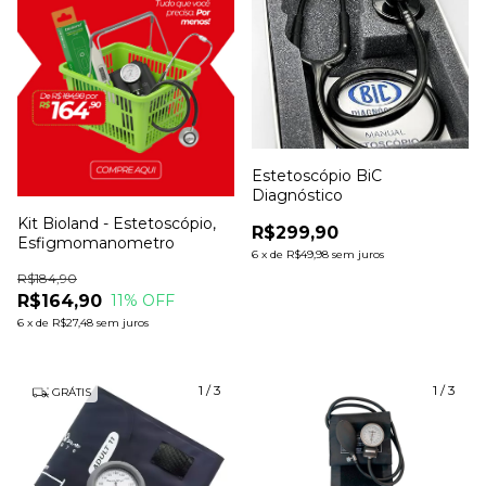
Estetoscópio BiC
Diagnóstico
Kit Bioland - Estetoscópio,
R$299,90
Esfigmomanometro
6
x
de
R$49,98
sem juros
R$184,90
R$164,90
11
% OFF
6
x
de
R$27,48
sem juros
1
/
3
1
/
3
GRÁTIS