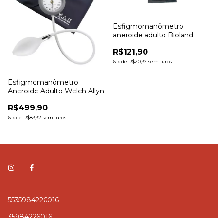
Esfigmomanômetro
aneroide adulto Bioland
R$121,90
6
x
de
R$20,32
sem juros
Esfigmomanômetro
Aneroide Adulto Welch Allyn
R$499,90
6
x
de
R$83,32
sem juros
5535984226016
35984226016