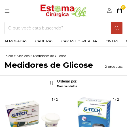
0
ALMOFADAS
CADEIRAS
CAMAS HOSPITALAR
CINTAS
Início
>
Médicos
>
Medidores de Glicose
Medidores de Glicose
2 produtos
Ordenar por:
Mais vendidos
1
/
2
1
/
2