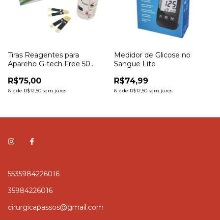
Tiras Reagentes para
Medidor de Glicose no
Apareho G-tech Free 50
Sangue Lite
Unidades
R$75,00
R$74,99
6
x
de
R$12,50
sem juros
6
x
de
R$12,50
sem juros
5535984226016
35984226016
cirurgicapassos@gmail.com