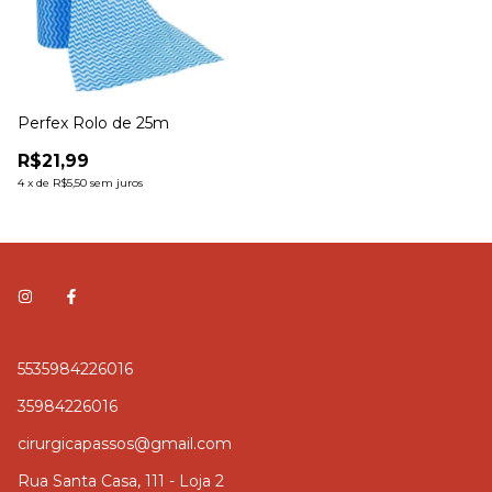
Perfex Rolo de 25m
R$21,99
4
x
de
R$5,50
sem juros
5535984226016
35984226016
cirurgicapassos@gmail.com
Rua Santa Casa, 111 - Loja 2