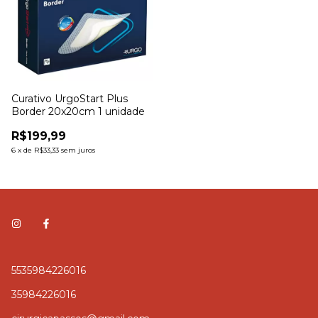
Curativo UrgoStart Plus
Border 20x20cm 1 unidade
R$199,99
6
x
de
R$33,33
sem juros
5535984226016
35984226016