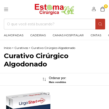
0
ALMOFADAS
CADEIRAS
CAMAS HOSPITALAR
CINTAS
Início
>
Curativos
>
Curativo Cirúrgico Algodonado
Curativo Cirúrgico
Algodonado
Ordenar por:
Mais vendidos
1
/
2